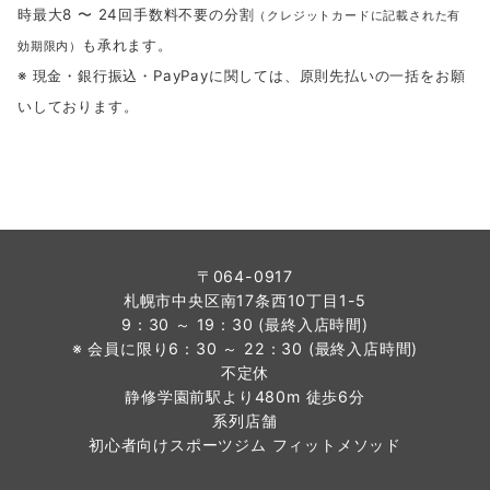
時最大8 〜 24回手数料不要の分割
（クレジットカードに記載された有
も承れます。
効期限内）
※ 現金・銀行振込・PayPayに関しては、原則先払いの一括をお願
いしております。
〒064-0917
札幌市中央区南17条西10丁目1-5
9：30 ～ 19：30 (最終入店時間)
※ 会員に限り6：30 ～ 22：30 (最終入店時間)
不定休
静修学園前駅より480m 徒歩6分
系列店舗
初心者向けスポーツジム フィットメソッド